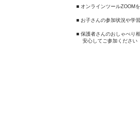
■ オンラインツールZOO
■ お子さんの参加状況や学
■ 保護者さんの​
おしゃべり相
​ 安心してご参加ください