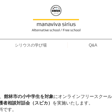
manaviva sirius
Alternative school / Free school
シリウスの学び場
Q&A
館林市委託事業
も、
館林市の小中学生を対象
にオンラインフリースクー
護者相談対話会（スピカ）
を実施いたします。
料です。