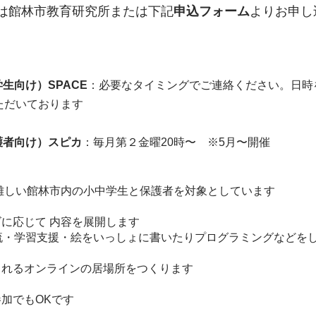
は館林市教育研究所または下記
申込フォーム
よりお申し
生向け）SPACE
：
必要なタイミングでご連絡ください。日時
ただいております
護者向け）スピ
カ
：毎月第２金曜20時〜 ※5月〜開催
が難しい館林市内の小中学生と保護者を対象としています
ーズに応じて 内容を展開します
・学習支援・絵をいっしょに書いたりプログラミングなどを
られるオンラインの居場所をつくります
参加でもOKです